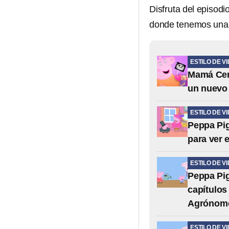
Disfruta del episod
donde tenemos una 
ESTILO DE V
Mamá Cerd
un nuevo
ESTILO DE V
Peppa Pig
para ver 
ESTILO DE V
Peppa Pig
capítulos
Agrónom
ESTILO DE V