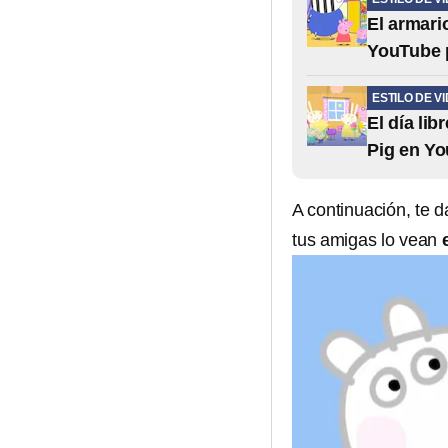
El armari
YouTube p
ESTILO DE V
El día li
Pig en Yo
A continuación, te 
tus amigas lo vean