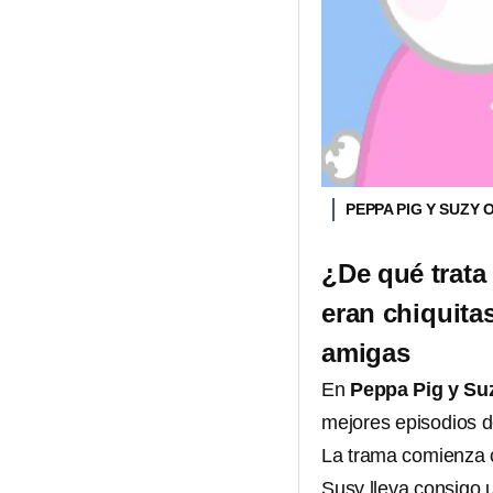
PEPPA PIG Y SUZY
¿De qué trata
eran chiquita
amigas
En
Peppa Pig y Su
mejores episodios de
La trama comienza 
Susy lleva consigo