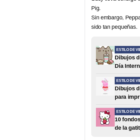
Pig.
Sin embargo, Peppa
sido tan pequeñas.
ESTILO DE V
Dibujos de
Día Inter
ESTILO DE V
Dibujos d
para impr
ESTILO DE V
10 fondos
de la gati