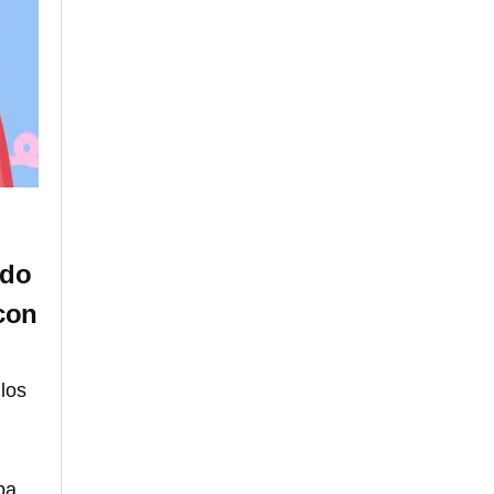
ndo
 con
los
pa