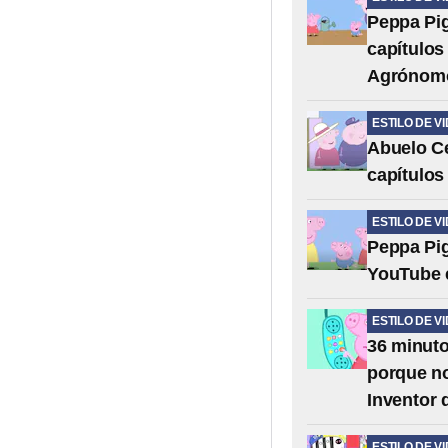
Peppa Pig
capítulos
Agrónom
ESTILO DE V
Abuelo Ce
capítulos
ESTILO DE V
Peppa Pig
YouTube e
ESTILO DE V
36 minuto
porque no
Inventor 
ESTILO DE V