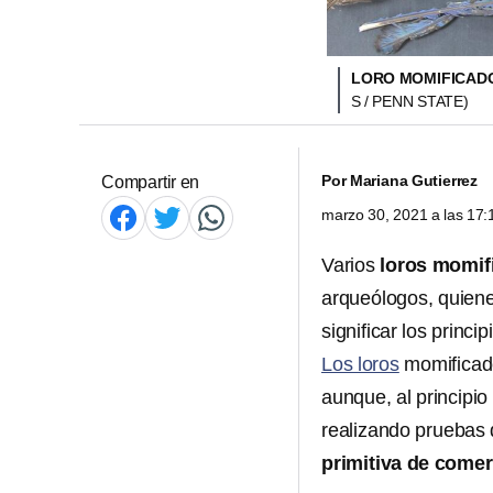
LORO MOMIFICAD
S / PENN STATE)
Por
Mariana Gutierrez
Compartir en
marzo 30, 2021 a las 17
Varios
loros momif
arqueólogos, quien
significar los princi
Los loros
momificado
aunque, al principio
realizando pruebas 
primitiva de comer