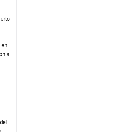
ierto
s
en
ron a
del
e