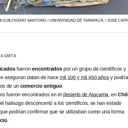
O
(CALOGERO SANTORO / UNIVERSIDAD DE TARAPACÁ, / JOSÉ CAPR
:16 GMT-6
icados
fueron
encontrados
por un grupo de científicos y
es aseguran datan de hace
mil 100 y mil 450 años
y podrí
pios de un
comercio antiguo
.
s fueron encontrados en el
desierto de Atacama,
en
Chil
 el hallazgo desconcertó a los científicos, se han estado
que podrían confirmar que se utilizaban como una forma
cio
.