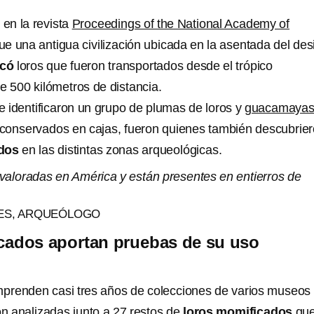
 en la revista
Proceedings of the National Academy of
e una antigua civilización ubicada en la asentada del des
có
loros que fueron transportados desde el trópico
 500 kilómetros de distancia.
 identificaron un grupo de plumas de loros y
guacamaya
, conservados en cajas, fueron quienes también descubrie
dos
en las distintas zonas arqueológicas.
valoradas en América y están presentes en entierros de
LES, ARQUEÓLOGO
cados aportan pruebas de su uso
renden casi tres años de colecciones de varios museos 
on analizadas junto a 27 restos de
loros momificados
qu