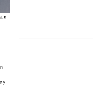
ILE
an
e
y