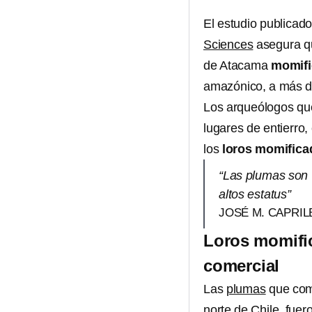
El estudio publicado
Sciences
asegura qu
de Atacama
momifi
amazónico, a más de
Los arqueólogos que
lugares de entierro
los
loros momifica
“Las plumas son 
altos estatus”
JOSÉ M. CAPRI
Loros momifi
comercial
Las
plumas
que comp
norte de Chile, fuer