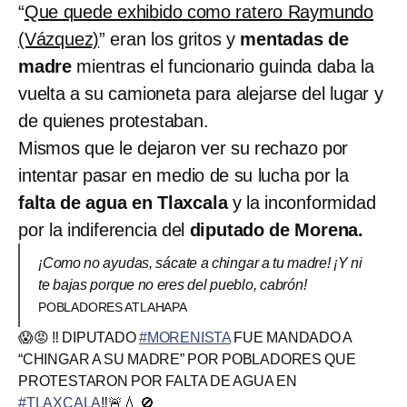
“
Que quede exhibido como ratero Raymundo
(Vázquez)
” eran los gritos y
mentadas de
madre
mientras el funcionario guinda daba la
vuelta a su camioneta para alejarse del lugar y
de quienes protestaban.
Mismos que le dejaron ver su rechazo por
intentar pasar en medio de su lucha por la
falta de agua en Tlaxcala
y la inconformidad
por la indiferencia del
diputado de Morena.
¡Como no ayudas, sácate a chingar a tu madre! ¡Y ni
te bajas porque no eres del pueblo, cabrón!
POBLADORES ATLAHAPA
😱😡 ‼️ DIPUTADO
#MORENISTA
FUE MANDADO A
“CHINGAR A SU MADRE” POR POBLADORES QUE
PROTESTARON POR FALTA DE AGUA EN
#TLAXCALA
‼️🚨💧 🚫