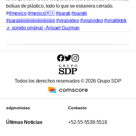
bolsas de plástico, todo lo que se estuviera cerrado.
#
#mexico
#mexico🇲🇽
#parati
#paratii
#paratiiiiiiiiiiiiiiiiiiiiiiiiiiiiiii
#viralvideo
#viralvideo
#viraltiktok
♬ sonido original - Arisael Guzman
Todos los derechos reservados ©
2026
Grupo SDP
sdpnoticias
Contacto
Últimas Noticias
+52-55-5538-5518