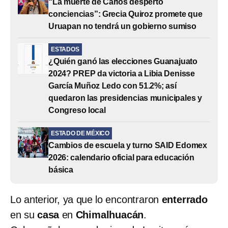
“La muerte de Carlos despertó
conciencias”: Grecia Quiroz promete que
Uruapan no tendrá un gobierno sumiso
ESTADOS
¿Quién ganó las elecciones Guanajuato
2024? PREP da victoria a Libia Denisse
García Muñoz Ledo con 51.2%; así
quedaron las presidencias municipales y
Congreso local
ESTADO DE MÉXICO
Cambios de escuela y turno SAID Edomex
2026: calendario oficial para educación
básica
Lo anterior, ya que lo encontraron
enterrado
en su
casa
en
Chimalhuacán
.