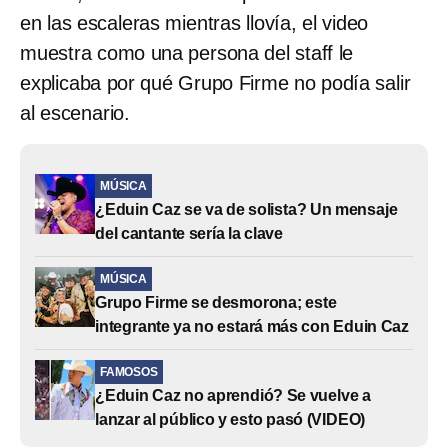
en las escaleras mientras llovía, el video
muestra como una persona del staff le
explicaba por qué Grupo Firme no podía salir
al escenario.
MÚSICA
¿Eduin Caz se va de solista? Un mensaje
del cantante sería la clave
MÚSICA
Grupo Firme se desmorona; este
integrante ya no estará más con Eduin Caz
FAMOSOS
¿Eduin Caz no aprendió? Se vuelve a
lanzar al público y esto pasó (VIDEO)