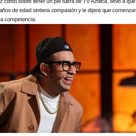
z contó sobre tener un pie fuera de TV Azteca, llevó a que
años de edad sintiera compasión y le dijera que comenzar
 la competencia.