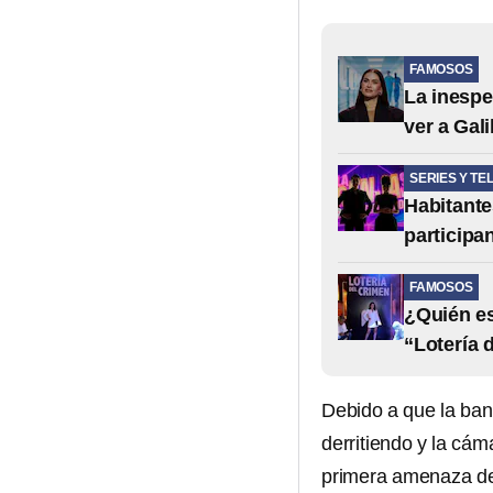
FAMOSOS
La inespe
ver a Gali
SERIES Y TE
Habitante
participa
FAMOSOS
¿Quién es
“Lotería 
Debido a que la ban
derritiendo y la cám
primera amenaza de