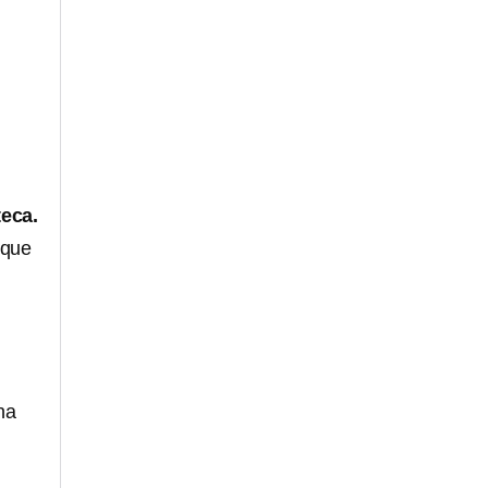
teca.
 que
na