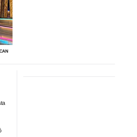
SCAN
sta
ó