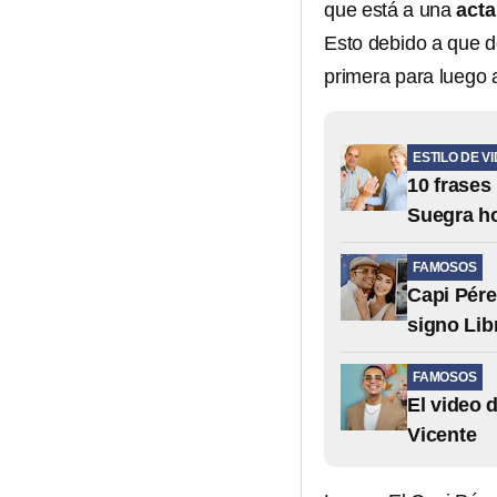
que está a una
acta
Esto debido a que d
primera para luego 
ESTILO DE V
10 frases
Suegra ho
FAMOSOS
Capi Pére
signo Lib
FAMOSOS
El video 
Vicente