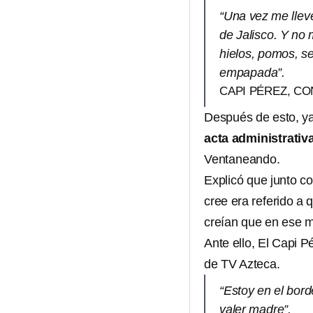
“Una vez me llevé
de Jalisco. Y no
hielos, pomos, se
empapada”.
CAPI PÉREZ, C
Después de esto, ya
acta administrativ
Ventaneando.
Explicó que junto c
cree era referido a
creían que en ese mo
Ante ello, El Capi P
de TV Azteca.
“Estoy en el bord
valer madre”.