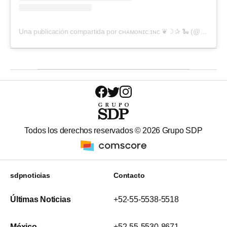
Una publicación compartida por ᴄʜᴀᴍᴏɴɪᴄ.ɪɴᴄ ❦☽✰ 🐍 (@chamonic3)
Todos los derechos reservados ©
2026
Grupo SDP
sdpnoticias
Contacto
Últimas Noticias
+52-55-5538-5518
México
+52-55-5530-8671