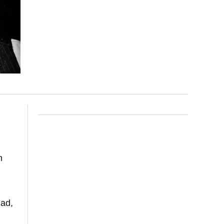
n
ad,