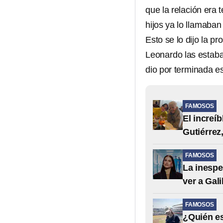
que la relación era
hijos ya lo llamaban
Esto se lo dijo la p
Leonardo las estab
dio por terminada es
FAMOSOS
El increí
Gutiérrez,
FAMOSOS
La inespe
ver a Gali
FAMOSOS
¿Quién es