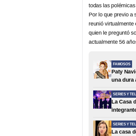
todas las polémicas
Por lo que previo a 
reunió virtualmente
quien le preguntó so
actualmente 56 año
FAMOSOS
Paty Navi
una dura
SERIES Y TE
La Casa d
integrant
SERIES Y TE
La casa d