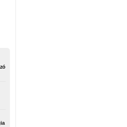
,
nzó
ia