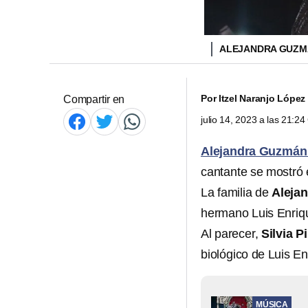
ALEJANDRA GUZ
Por
Itzel Naranjo López
Compartir en
julio 14, 2023 a las 21:2
Alejandra Guzmá
cantante se mostró
La familia de
Aleja
hermano Luis Enriqu
Al parecer,
Silvia P
biológico de Luis E
MÚSICA