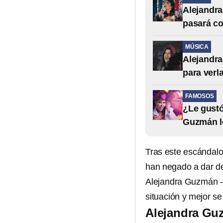
Alejandra
pasará co
MÚSICA
Alejandra
para verl
FAMOSOS
¿Le gustó
Guzmán le
Tras este escándalo
han negado a dar de
Alejandra Guzmán -
situación y mejor se
Alejandra Guz