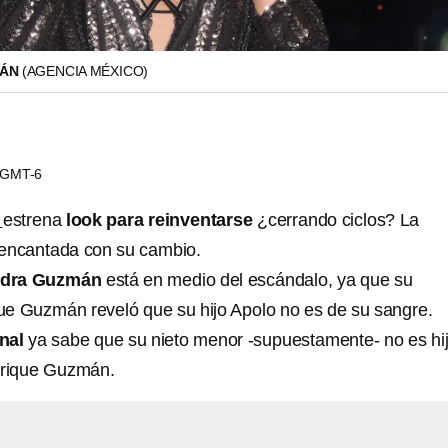
MÁN
(AGENCIA MÉXICO)
4 GMT-6
n
estrena
look para reinventarse
¿cerrando ciclos? La
 encantada con su cambio.
ndra Guzmán
está en medio del escándalo, ya que su
e Guzmán reveló que su hijo Apolo no es de su sangre.
inal
ya sabe que su nieto menor -supuestamente- no es hi
nrique Guzmán.