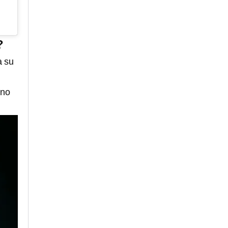
?
a su
no