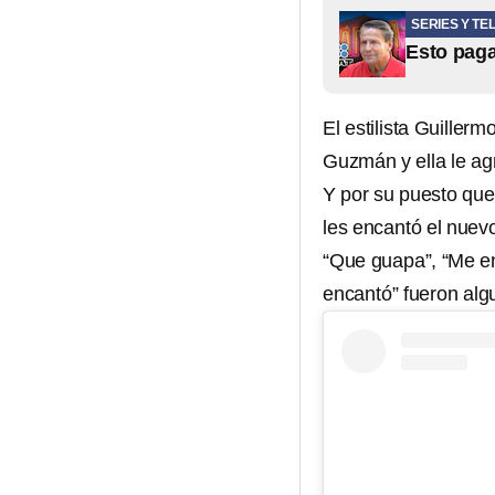
SERIES Y TE
Esto paga
El estilista Guiller
Guzmán y ella le ag
Y por su puesto que 
les encantó el nuev
“Que guapa”, “Me en
encantó” fueron alg