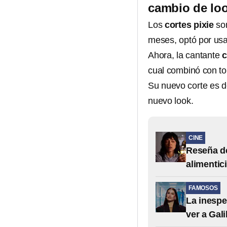
cambio de lo
Los
cortes pixie
so
meses, optó por usa
Ahora, la cantante
c
cual combinó con to
Su nuevo corte es 
nuevo look.
CINE
Reseña de
alimentic
FAMOSOS
La inespe
ver a Gali