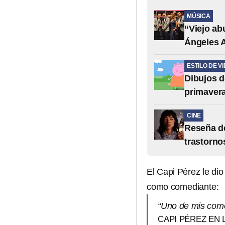
MÚSICA
“Viejo ab
Ángeles 
ESTILO DE V
Dibujos d
primavera
CINE
Reseña de
trastorno
El Capi Pérez le dio
como comediante:
“Uno de mis come
CAPI PÉREZ EN