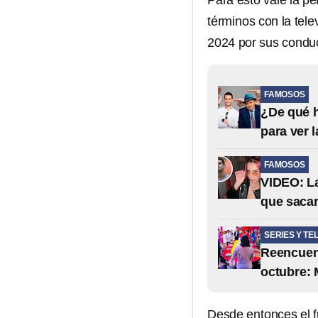
Para esto vale la p
términos con la tele
2024 por sus conduc
FAMOSOS
¿De qué h
para ver 
FAMOSOS
VIDEO: La
que sacar
SERIES Y TE
Reencuent
octubre: 
Desde entonces el fu