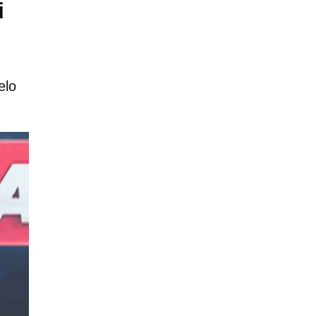
i
elo