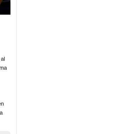
 al
ama
en
ta