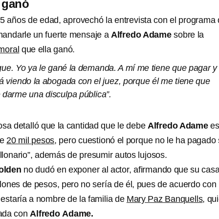
 ganó
55 años de edad, aprovechó la entrevista con el programa
mandarle un fuerte mensaje a
Alfredo Adame
sobre la
moral
que ella ganó.
ue. Yo ya le gané la demanda. A mí me tiene que pagar y
tá viendo la abogada con el juez, porque él me tiene que
 darme una disculpa pública”.
osa detalló que la cantidad que le debe
Alfredo Adame
e
de
20 mil pesos
, pero cuestionó el porque no le ha pagado 
llonario”, además de presumir autos lujosos.
olden
no dudó en exponer al actor, afirmando que su cas
llones de pesos, pero no sería de él, pues de acuerdo con 
d estaría a nombre de la familia de
Mary Paz Banquells
, qu
sada con
Alfredo
Adame.