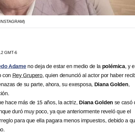
(INSTAGRAM)
:12 GMT-6
redo Adame
no deja de estar en medio de la
polémica
, y 
to con
Rey Grupero
, quien denunció al actor por haber reci
azas de su parte, ahora, su exesposa,
Diana Golden
,
ción.
e hace más de 15 años, la actriz,
Diana Golden
se casó 
unque duró muy poco, ya que anteriormente reveló que el
rreglo para que ella pagara menos impuestos, debido a q
o.