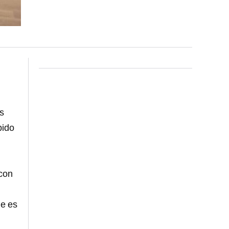
es
bido
con
ue es