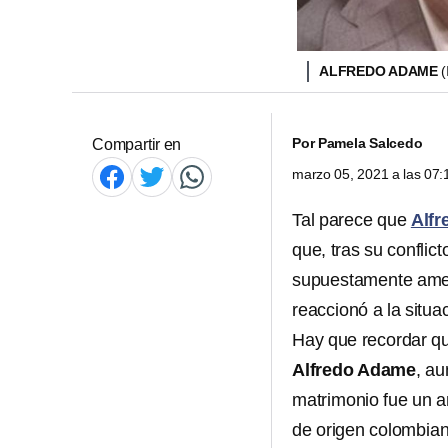
ALFREDO ADAME
Por
Pamela Salcedo
Compartir en
marzo 05, 2021 a las 07
Tal parece que
Alf
que, tras su conflic
supuestamente amen
reaccionó a la situa
Hay que recordar qu
Alfredo Adame
, a
matrimonio fue un a
de origen colombian