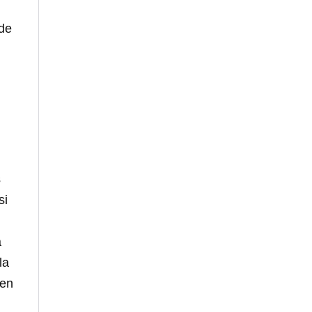
 de
s
si
a
la
ien