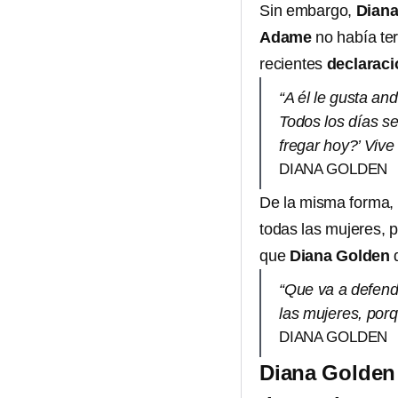
Sin embargo,
Dian
Adame
no había te
recientes
declarac
“A él le gusta an
Todos los días se
fregar hoy?’ Viv
DIANA GOLDEN
De la misma forma, 
todas las mujeres, 
que
Diana Golden
“Que va a defend
las mujeres, porq
DIANA GOLDEN
Diana Golden 