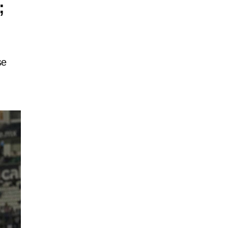
;
se
z