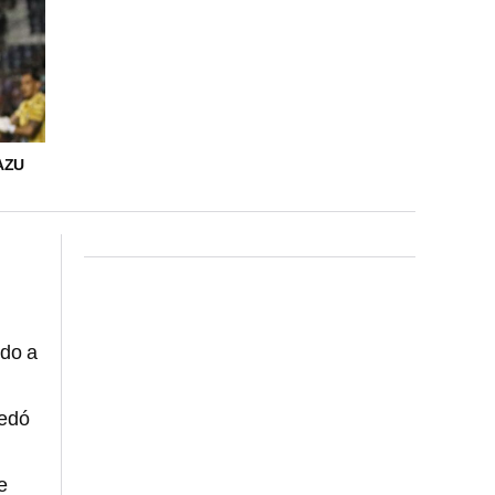
AZU
do a
uedó
e