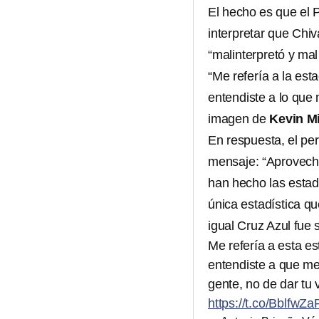
El hecho es que el 
interpretar que Chiv
“malinterpretó y mal 
“Me refería a la est
entendiste a lo que m
imagen de
Kevin M
En respuesta, el per
mensaje: “Aprovecha
han hecho las estad
única estadística qu
igual Cruz Azul fue 
Me refería a esta est
entendiste a que me r
gente, no de dar tu 
https://t.co/BblfwZ