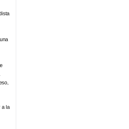
dista
 una
le
a
eso,
 a la