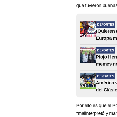
que tuvieron buenas
DEPORTES
¡Quieren 
Europa ma
DEPORTES
Piojo Her
memes no 
DEPORTES
América v
del Clási
Por ello es que el 
“malinterpretó y man