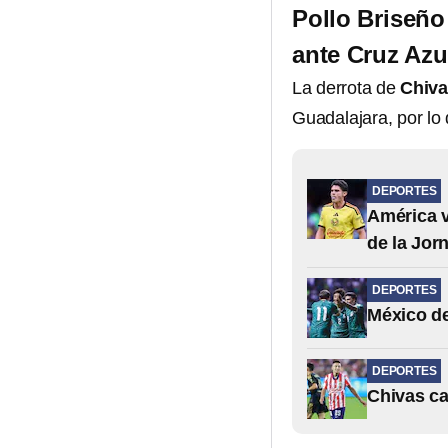
Pollo Briseño
ante Cruz Azu
La derrota de
Chiv
Guadalajara, por lo 
DEPORTES
América v
de la Jor
DEPORTES
México de
DEPORTES
Chivas ca