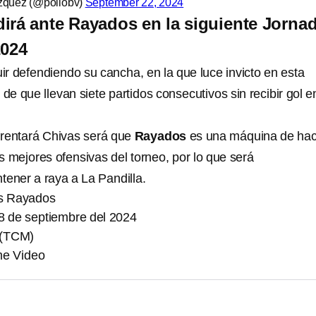
zquez (@pollobv)
September 22, 2024
irá ante Rayados en la siguiente Jorna
2024
r defendiendo su cancha, en la que luce invicto en esta
 que llevan siete partidos consecutivos sin recibir gol en
frentará Chivas será que
Rayados
es una máquina de hac
s mejores ofensivas del torneo, por lo que será
ener a raya a La Pandilla.
vs Rayados
 de septiembre del 2024
s (TCM)
me Video