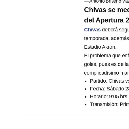
— Antonio Briseño Vá
Chivas se med
del Apertura 
Chivas
deberá segui
temporada, además de
Estadio Akron.
El problema que en
goles, pues es de la
complicadísimo mant
Partido: Chivas 
Fecha: Sábado 28
Horario: 9:05 hr
Transmisión: Pri