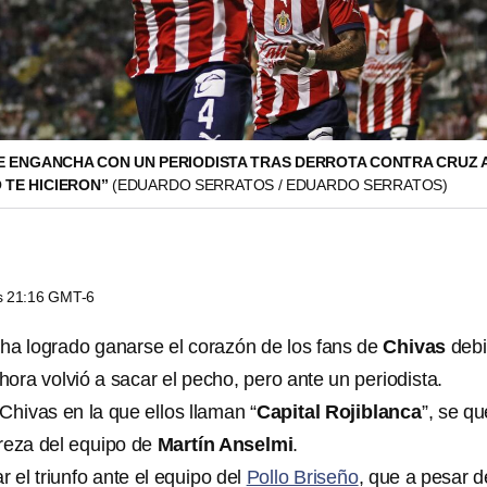
E ENGANCHA CON UN PERIODISTA TRAS DERROTA CONTRA CRUZ 
 TE HICIERON”
(EDUARDO SERRATOS / EDUARDO SERRATOS)
as 21:16 GMT-6
 ha logrado ganarse el corazón de los fans de
Chivas
debi
ahora volvió a sacar el pecho, pero ante un periodista.
Chivas en la que ellos llaman “
Capital Rojiblanca
”, se q
reza del equipo de
Martín Anselmi
.
r el triunfo ante el equipo del
Pollo Briseño
, que a pesar d