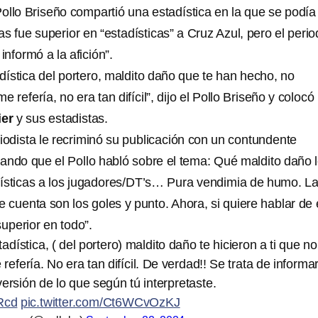
Pollo Briseño compartió una estadística en la que se podía
as fue superior en “estadísticas” a Cruz Azul, pero el perio
informó a la afición”.
adística del portero, maldito daño que te han hecho, no
e refería, no era tan difícil”, dijo el Pollo Briseño y colocó
ier
y sus estadistas.
iodista le recriminó su publicación con un contundente
ndo que el Pollo habló sobre el tema: Qué maldito daño 
ísticas a los jugadores/DT’s… Pura vendimia de humo. L
e cuenta son los goles y punto. Ahora, si quiere hablar de 
superior en todo”.
adística, ( del portero) maldito daño te hicieron a ti que no
efería. No era tan difícil. De verdad!! Se trata de informar
versión de lo que según tú interpretaste.
aRcd
pic.twitter.com/Ct6WCvOzKJ