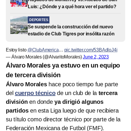
Luis: ¿Dónde y a qué hora ver el partido?
DEPORTES
Se suspende la construcción del nuevo
estadio de Club Tigres por insólita razón
Estoy listo
@ClubAmerica
…
pic.twitter.com/53BAdloJ4i
— Álvaro Morales (@AlvaritoMorales)
June 2, 2023
Álvaro Morales ya estuvo en un equipo
de tercera división
Álvaro Morales
hace poco tiempo fue parte
del
cuerpo técnico
de un club de la
tercera
división
en donde
ya dirigió algunos
partidos
en esta Liga luego de que recibiera
su título como director técnico por parte de la
Federación Mexicana de Futbol (FMF).