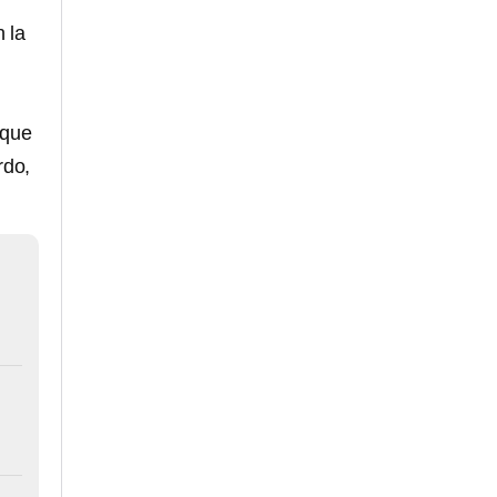
 la
 que
rdo,