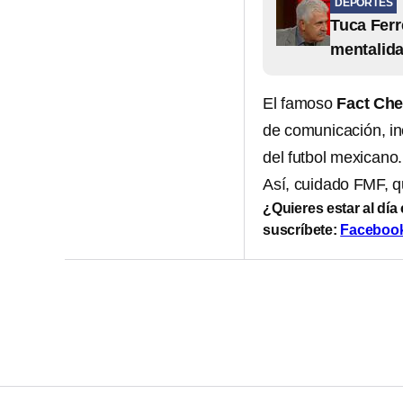
DEPORTES
Tuca Ferr
mentalida
El famoso
Fact Ch
de comunicación, incl
del futbol mexicano.
Así, cuidado FMF, q
¿Quieres estar al día
suscríbete:
Faceboo