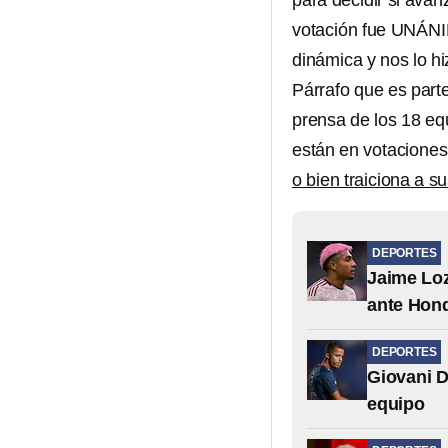
para decidir si avan
votación fue UNÁNI
dinámica y nos lo h
Párrafo que es part
prensa de los 18 eq
están en votaciones
o bien traiciona a su
DEPORTES
Jaime Loz
ante Hond
DEPORTES
Giovani D
equipo