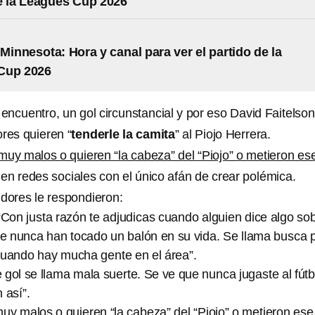
e la Leagues Cup 2026
 Minnesota: Hora y canal para ver el partido de la
Cup 2026
l encuentro, un gol circunstancial y por eso David Faitelson
ores quieren “
tenderle la camita
” al Piojo Herrera.
muy malos o quieren “la cabeza” del “Piojo” o metieron es
 en redes sociales con el único afán de crear polémica.
idores le respondieron:
on justa razón te adjudicas cuando alguien dice algo so
ue nunca han tocado un balón en su vida. Se llama busca 
cuando hay mucha gente en el área”.
gol se llama mala suerte. Se ve que nunca jugaste al fútb
 así”.
muy malos o quieren “la cabeza” del “Piojo” o metieron ese