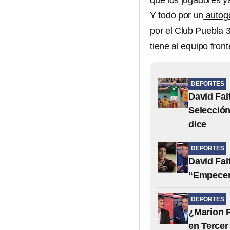
que los jugadores y
Y todo por un
autogo
por el Club Puebla 3
tiene al equipo fron
DEPORTES
David Fai
Selecció
dice
DEPORTES
David Fai
“Empecem
DEPORTES
¿Marion R
en Tercer