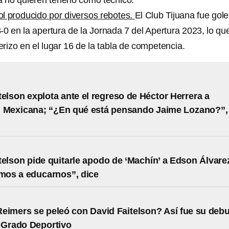
a no quieren tenerlo como técnico.
l producido por diversos rebotes.
El Club Tijuana fue gol
-0 en la apertura de la Jornada 7 del Apertura 2023, lo qu
terizo en el lugar 16 de la tabla de competencia.
telson explota ante el regreso de Héctor Herrera a
n Mexicana; “¿En qué está pensando Jaime Lozano?”,
telson pide quitarle apodo de ‘Machín’ a Edson Álvare
os a educarnos”, dice
eimers se peleó con David Faitelson? Así fue su debu
 Grado Deportivo