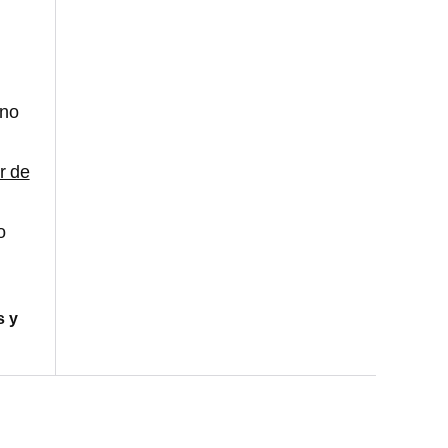
no
r de
o
s y