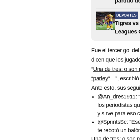
partido d
DEPORTES
Tigres vs
Leagues 
Fue el tercer gol de
dicen que los jugad
“
Una de tres: o son 
“parley
”…”, escribió
Ante esto, sus segu
@An_dres1911: “C
los periodistas q
y sirve para eso 
@SprintsSc: “Ese 
te rebotó un balón
Una de tres: o son 