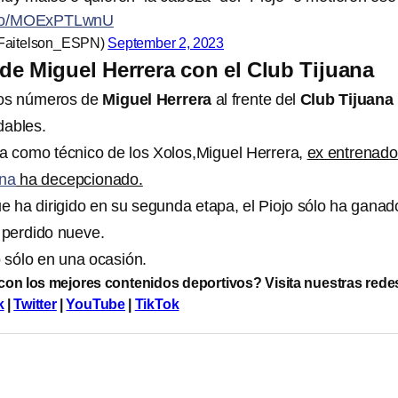
t.co/MOExPTLwnU
@Faitelson_ESPN)
September 2, 2023
e Miguel Herrera con el Club Tijuana
 los números de
Miguel Herrera
al frente del
Club Tijuana
dables.
a como técnico de los Xolos,Miguel Herrera,
ex entrenado
ana
ha decepcionado.
e ha dirigido en su segunda etapa, el Piojo sólo ha ganad
 perdido nueve.
 sólo en una ocasión.
 con los mejores contenidos deportivos? Visita nuestras rede
k
|
Twitter
|
YouTube
|
TikTok