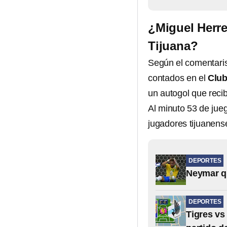
¿Miguel Herre
Tijuana?
Según el comentari
contados en el
Club
un autogol que recib
Al minuto 53 de jueg
jugadores tijuanens
DEPORTES
Neymar qu
DEPORTES
Tigres vs