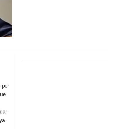
o por
que
 dar
 ya