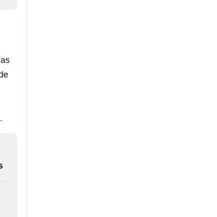
ías
 de
.
s