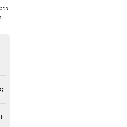
eado
e
z;
t