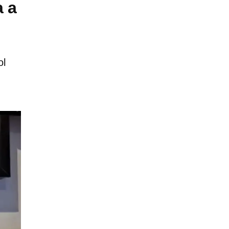
a a
ol