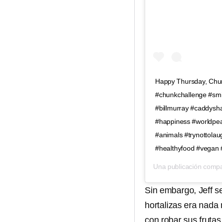
Happy Thursday, Chunk
#chunkchallenge #sm
#billmurray #caddysh
#happiness #worldpeac
#animals #trynottolau
#healthyfood #vegan 
Una publicación compa
Sin embargo, Jeff s
hortalizas era nad
con robar sus fruta