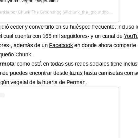
ealthyfood #vegan #vegetables
rtida por
Chunk The Groundhog
(@chunk_the_groundhog) el
29 de Ene
idió ceder y convertirlo en su huésped frecuente, incluso l
l cual cuenta con 165 mil seguidores- y un canal de
YouT
tores-, además de un
Facebook
en donde ahora comparte
equeño Chunk.
rmota
’ como está en todas sus redes sociales tiene inclu
donde puedes encontrar desde tazas hasta camisetas con s
gún vegetal de la huerta de Perman.