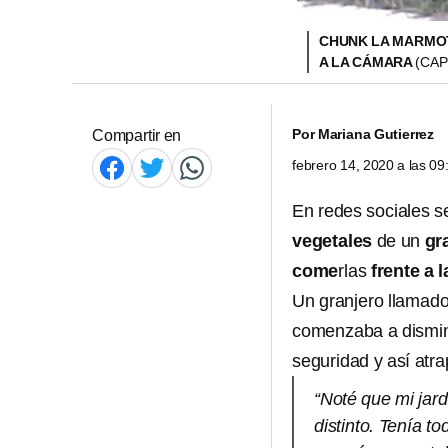
CHUNK LA MARMOT
A LA CÁMARA
(CAP
Por
Mariana Gutierrez
Compartir en
febrero 14, 2020 a las 0
En redes sociales 
vegetales
de un
gr
come
rlas
frente a 
Un granjero llamad
comenzaba a disminu
seguridad y así atr
“Noté que mi jar
distinto. Tenía t