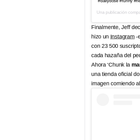
#dailydose #funny #h
Una publicación compa
Finalmente, Jeff dec
hizo un
Instagram
-e
con 23 500 suscrip
cada hazaña del p
Ahora ‘Chunk la
ma
una tienda oficial 
imagen comiendo al