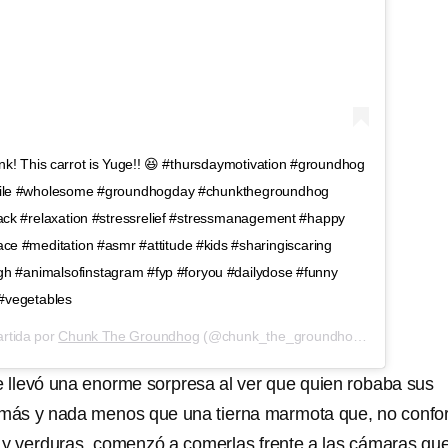
! This carrot is Yuge!! 😆 #thursdaymotivation #groundhog
ile #wholesome #groundhogday #chunkthegroundhog
ack #relaxation #stressrelief #stressmanagement #happy
e #meditation #asmr #attitude #kids #sharingiscaring
gh #animalsofinstagram #fyp #foryou #dailydose #funny
#vegetables
rtida por
Chunk The Groundhog
(@chunk_the_groundhog) el
13 de Feb
e llevó una enorme sorpresa al ver que quien robaba sus
a más y nada menos que una tierna marmota que, no conf
s y verduras, comenzó a comerlas frente a las cámaras qu