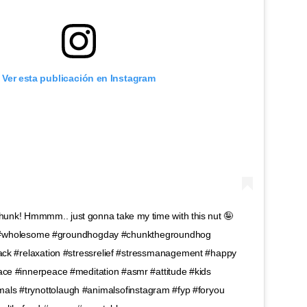
Ver esta publicación en Instagram
nk! Hmmmm.. just gonna take my time with this nut 🤪
 #wholesome #groundhogday #chunkthegroundhog
ack #relaxation #stressrelief #stressmanagement #happy
ce #innerpeace #meditation #asmr #attitude #kids
mals #trynottolaugh #animalsofinstagram #fyp #foryou