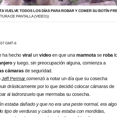
A VUELVE TODOS LOS DÍAS PARA ROBAR Y COMER SU BOTÍN FR
TURA DE PANTALLA (VIDEO))
9:07 GMT-6
se ha hecho
viral
un
video
en que una
marmota
se
roba
l
anjero
y luego, sin preocupación alguna, comienza a
las cámaras
de seguridad.
o
Jeff Permar
comenzó a notar un día que su cosecha
ir drásticamente por lo que decidió colocar cámaras de
apar al ladronzuelo que mermaba su cosecha.
dín estaba dañado y que no era una peste normal, era algo
odo tipo de verduras y cada una estaba con mordidas,