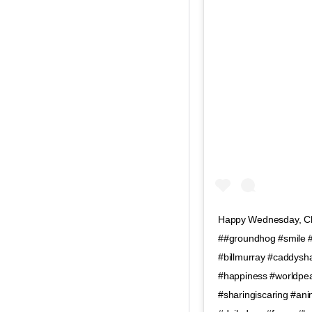
Happy Wednesday, Chu
##groundhog #smile
#billmurray #caddysh
#happiness #worldpea
#sharingiscaring #ani