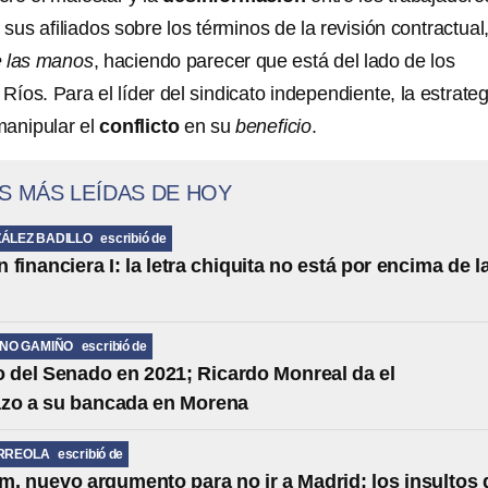
sus afiliados sobre los términos de la revisión contractual,
e las manos
, haciendo parecer que está del lado de los
Ríos. Para el líder del sindicato independiente, la estrateg
manipular el
conflicto
en su
beneficio
.
S MÁS LEÍDAS DE HOY
ÁLEZ BADILLO
escribió de
financiera I: la letra chiquita no está por encima de l
ANO GAMIÑO
escribió de
o del Senado en 2021; Ricardo Monreal da el
azo a su bancada en Morena
RREOLA
escribió de
, nuevo argumento para no ir a Madrid: los insultos 