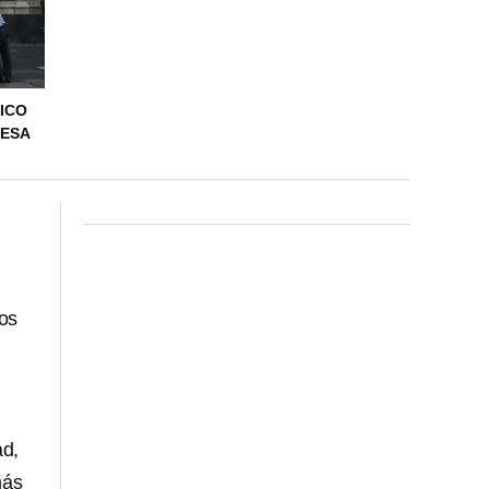
XICO
DESA
os
ad,
más