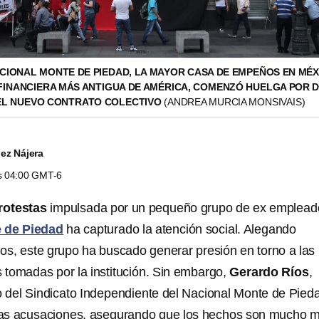
ACIONAL MONTE DE PIEDAD, LA MAYOR CASA DE EMPEÑOS EN MÉ
 FINANCIERA MÁS ANTIGUA DE AMÉRICA, COMENZÓ HUELGA POR 
EL NUEVO CONTRATO COLECTIVO
(ANDREA MURCIA MONSIVAIS)
ez Nájera
as 04:00 GMT-6
rotestas
impulsada por un pequeño grupo de ex emplead
 de Piedad
ha capturado la atención social. Alegando
dos, este grupo ha buscado generar presión en torno a las
s tomadas por la institución. Sin embargo,
Gerardo Ríos
,
jo del Sindicato Independiente del Nacional Monte de Pied
as acusaciones, asegurando que los hechos son mucho 