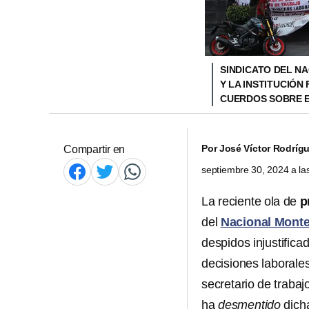
SINDICATO DEL N
Y LA INSTITUCIÓN
CUERDOS SOBRE 
Por
José Víctor Rodrígu
Compartir en
septiembre 30, 2024 a l
La reciente ola de
p
del
Nacional Monte
despidos injustifica
decisiones laborale
secretario de traba
ha
desmentido
dich