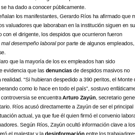
 se ha dado a conocer públicamente.
señalan los manifestantes, Gerardo Ríos ha afirmado que 
os valuadores que laboraban en la institución siguen en s
 con el dirigente, los despidos que ocurrieron fueron
mal desempeño laboral
por parte de algunos empleados, 
se.
laro que la mayoría de los ex empleados han sido
ue evidencia que las
denuncias
de despidos masivos no
 realidad. “Si hubieran despedido a 390 peritos, el Monte 
perando como lo hace en todo el país”, sostuvo enfáticam
a controversia se encuentra
Arturo Zayún
, secretario gene
tario. Ríos acusó directamente a Zayún de ser el principal
tuación actual, ya que fue él quien firmó el convenio labor
luadores. Según Ríos, Zayún ocultó información clave a lo
neró el malestar y la
desinformación
entre los trabajadore