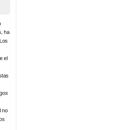
n
s, ha
“Los
e el
stas
sgos
d no
tos