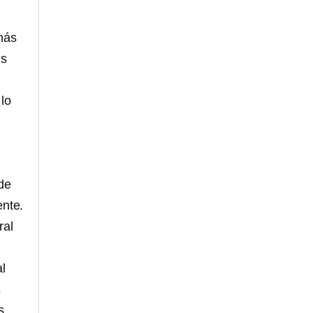
más
us
lo
de
ente.
ral
al
s
s.