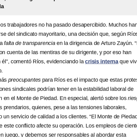
la
los trabajadores no ha pasado desapercibido. Muchos ha
rse del sindicato mayoritario, una decisión que, según Río
la
falta de transparencia
en la dirigencia de Arturo Zayún. 
n cuenta de las mentiras de su dirigente, y por eso han
n él”, comentó Ríos, evidenciando la
crisis interna
que viv
o.
 más
preocupantes
para Ríos es el impacto que estas prote
iones sindicales podrían tener en la estabilidad laboral de
n en el Monte de Piedad. En especial, alertó sobre los
rie
s prendarios, quienes, pese a las tensiones laborales,
 un servicio de calidad a los clientes. “El Monte de Pieda
e este conflicto afecte su operación. Los empleos de cien
n juego, y debemos ser responsables al abordar esta