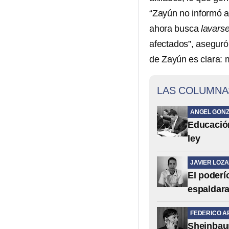
“Zayún no informó a 
ahora busca
lavars
afectados”, aseguró 
de Zayún es clara: 
LAS COLUMNA
ANGEL GONZ
Educación 
ley
JAVIER LOZ
El poderí
espaldar
FEDERICO A
Sheinbaum