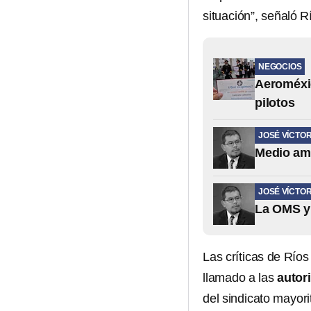
situación”, señaló R
NEGOCIOS
Aeroméxic
pilotos
JOSÉ VÍCTO
Medio am
JOSÉ VÍCTO
La OMS y
Las críticas de Ríos
llamado a las
autor
del sindicato mayor