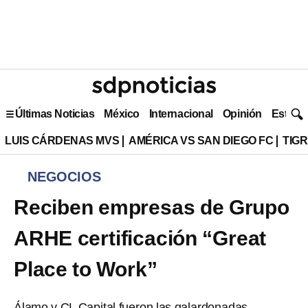
Últimas Noticias
México
Internacional
Opinión
Estilo 
LUIS CÁRDENAS MVS
AMÉRICA VS SAN DIEGO FC
TIG
NEGOCIOS
Reciben empresas de Grupo
ARHE certificación “Great
Place to Work”
Álamo y CL Capital fueron las galardonadas.