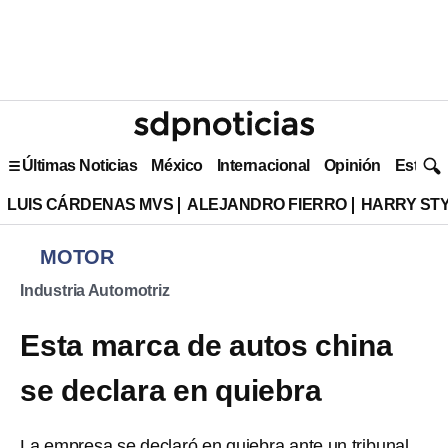
Últimas Noticias
México
Internacional
Opinión
Estilo 
LUIS CÁRDENAS MVS
ALEJANDRO FIERRO
HARRY ST
MOTOR
Industria Automotriz
Esta marca de autos china
se declara en quiebra
La empresa se declaró en quiebra ante un tribunal