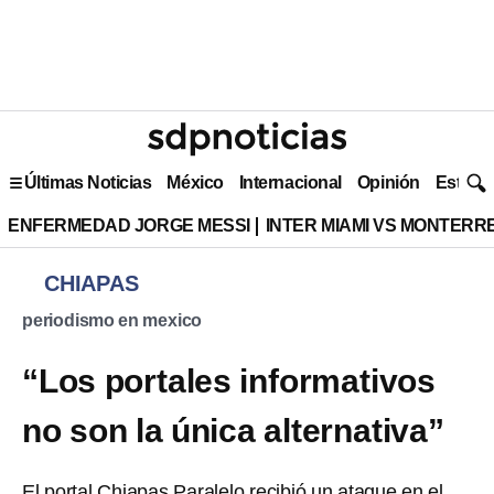
Últimas Noticias
México
Internacional
Opinión
Estilo 
ENFERMEDAD JORGE MESSI
INTER MIAMI VS MONTERR
CHIAPAS
periodismo en mexico
“Los portales informativos
no son la única alternativa”
El portal Chiapas Paralelo recibió un ataque en el