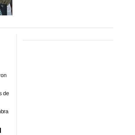
ron
s de
mbra
d