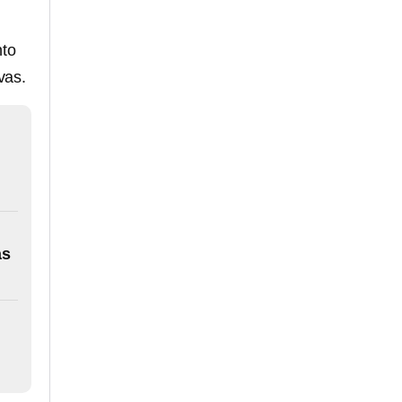
nto
vas.
as