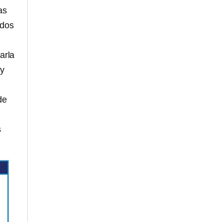
as
idos
arla
 y
de
s