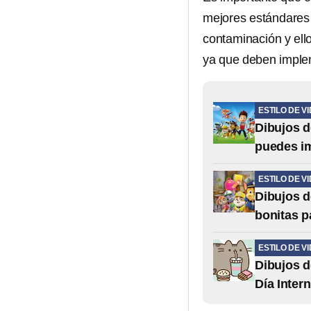
mejores estándares 
contaminación y ell
ya que deben imple
ESTILO DE V
Dibujos d
puedes i
ESTILO DE V
Dibujos d
bonitas p
ESTILO DE V
Dibujos de
Día Inter