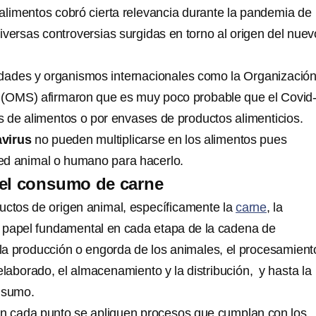
 alimentos cobró cierta relevancia durante la pandemia de
iversas controversias surgidas en torno al origen del nuev
dades y organismos internacionales como la Organizació
d (OMS) afirmaron que es muy poco probable que el Covid
és de alimentos o por envases de productos alimenticios.
virus
no pueden multiplicarse en los alimentos pues
ed animal o humano para hacerlo.
 el consumo de carne
uctos de origen animal, específicamente la
carne
, la
 papel fundamental en cada etapa de la cadena de
a producción o engorda de los animales, el procesamient
laborado, el almacenamiento y la distribución, y hasta la
nsumo.
n cada punto se apliquen procesos que cumplan con los