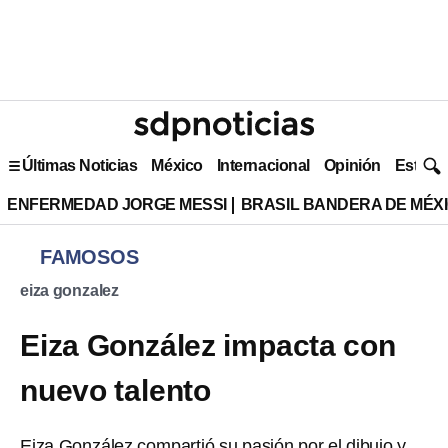
Últimas Noticias
México
Internacional
Opinión
Estilo 
ENFERMEDAD JORGE MESSI
BRASIL BANDERA DE MÉX
FAMOSOS
eiza gonzalez
Eiza González impacta con
nuevo talento
Eiza González compartió su pasión por el dibujo y