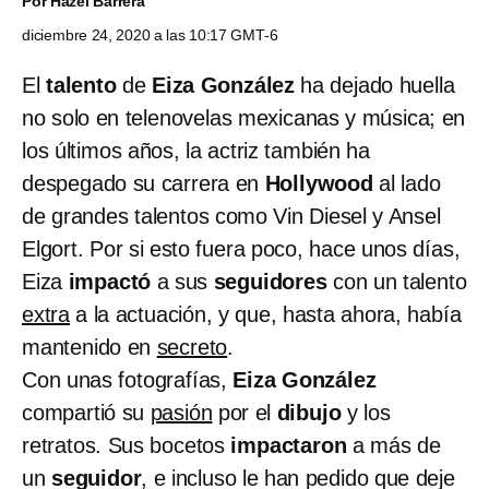
Por
Hazel Barrera
diciembre 24, 2020 a las 10:17 GMT-6
El
talento
de
Eiza González
ha dejado huella
no solo en telenovelas mexicanas y música; en
los últimos años, la actriz también ha
despegado su carrera en
Hollywood
al lado
de grandes talentos como Vin Diesel y Ansel
Elgort. Por si esto fuera poco, hace unos días,
Eiza
impactó
a sus
seguidores
con un talento
extra
a la actuación, y que, hasta ahora, había
mantenido en
secreto
.
Con unas fotografías,
Eiza González
compartió su
pasión
por el
dibujo
y los
retratos. Sus bocetos
impactaron
a más de
un
seguidor
, e incluso le han pedido que deje