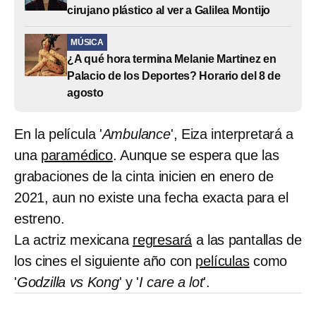
cirujano plástico al ver a Galilea Montijo
MÚSICA
¿A qué hora termina Melanie Martinez en
Palacio de los Deportes? Horario del 8 de
agosto
En la película '
Ambulance
', Eiza interpretará a
una
paramédico
. Aunque se espera que las
grabaciones de la cinta inicien en enero de
2021, aun no existe una fecha exacta para el
estreno.
La actriz mexicana
regresará
a las pantallas de
los cines el siguiente año con
películas
como
'
Godzilla vs Kong
' y '
I care a lot
'.