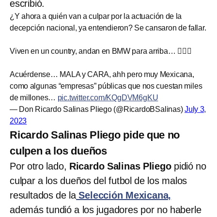
escribió.
¿Y ahora a quién van a culpar por la actuación de la
decepción nacional, ya entendieron? Se cansaron de fallar.
Viven en un country, andan en BMW para arriba… 🤦🏻‍♂️
Acuérdense… MALA y CARA, ahh pero muy Mexicana,
como algunas “empresas” públicas que nos cuestan miles
de millones…
pic.twitter.com/KQgDVM6gKU
— Don Ricardo Salinas Pliego (@RicardoBSalinas)
July 3,
2023
Ricardo Salinas Pliego pide que no
culpen a los dueños
Por otro lado,
Ricardo Salinas Pliego
pidió no
culpar a los dueños del futbol de los malos
resultados de la
Selección Mexicana,
además tundió a los jugadores por no haberle