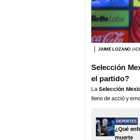
JAIME LOZANO
(AD
Selección Mex
el partido?
La
Selección Mexi
lleno de acció y em
DEPORTES
¿Qué enfe
muerte