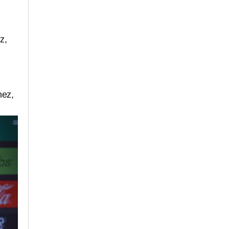
z,
nez,