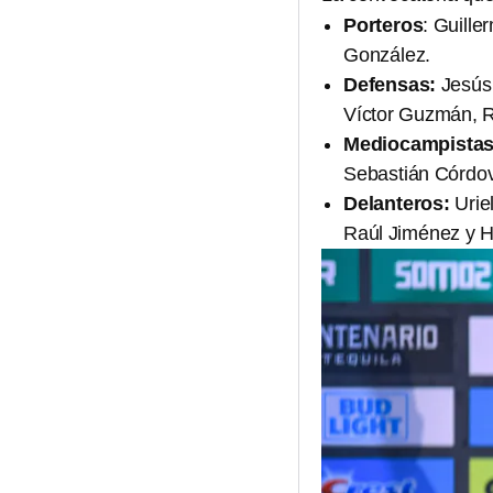
Porteros
: Guill
González.
Defensas:
Jesús 
Víctor Guzmán, R
Mediocampistas
Sebastián Córdov
Delanteros:
Urie
Raúl Jiménez y H