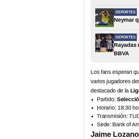
DEPORTES
Neymar qu
DEPORTES
Rayadas n
BBVA
Los fans esperan que
varios jugadores d
destacado de la
Lig
Partido:
Selecci
Horario: 18:30 ho
Transmisión: TUD
Sede: Bank of Am
Jaime Lozan