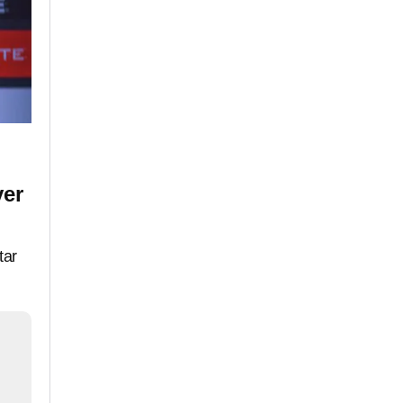
ver
tar