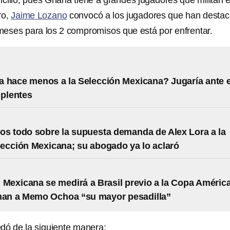
cillo, pues Ghana tiene a grandes jugadores que militan e
ro,
Jaime Lozano
convocó a los jugadores que han desta
meses para los 2 compromisos que está por enfrentar.
 hace menos a la Selección Mexicana? Jugaría ante e
uplentes
s todo sobre la supuesta demanda de Alex Lora a la
ección Mexicana; su abogado ya lo aclaró
 Mexicana se medirá a Brasil previo a la Copa Améric
man a Memo Ochoa “su mayor pesadilla”
dó de la siguiente manera: