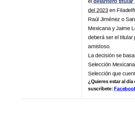
el
delantero titular
del 2023
en Filadelf
Raúl Jiménez o Sant
Mexicana y Jaime L
deberá ser el titula
amistoso.
La decisión se basa
Selección Mexicana 
Selección que cuent
¿Quieres estar al día
suscríbete:
Faceboo