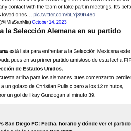
ny contact with the team or take part in meetings. It's bett
his loved ones…
pic.twitter.com/bLYj39R46o
 (@iMiaSanMia)
October 14, 2023
a la Selección Alemana en su partido
mana
está lista para enfrentar a la Selección Mexicana este
vada pues en su primer partido amistoso de esta fecha FI
ección de Estados Unidos.
 cuesta arriba para los alemanes pues comenzaron perdie
 a un golazo de Christian Pulisic pero a los 12 minutos,
por un gol de Ilkay Gundogan al minuto 39.
s San Diego FC: Fecha, horario y dónde ver el partido