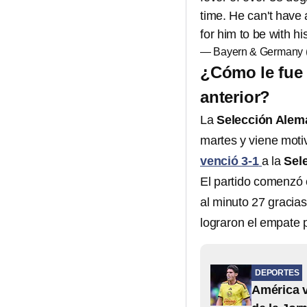
time. He can't have a
for him to be with 
— Bayern & Germany
¿Cómo le fue 
anterior?
La
Selección Ale
martes y viene moti
venció 3-1
a la
Sel
El partido comenzó
al minuto 27 gracias
lograron el empate 
DEPORTES
América v