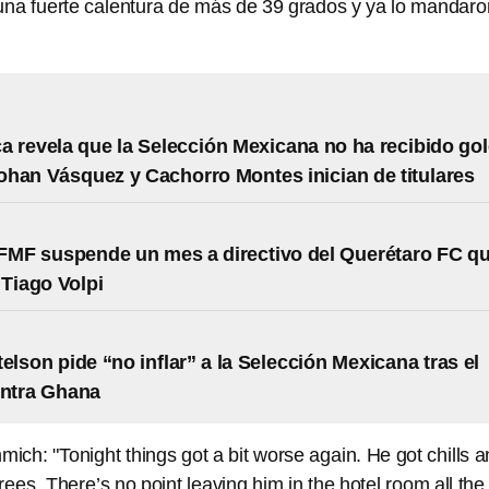
una fuerte calentura de más de 39 grados y ya lo mandaro
ca revela que la Selección Mexicana no ha recibido go
han Vásquez y Cachorro Montes inician de titulares
FMF suspende un mes a directivo del Querétaro FC q
 Tiago Volpi
telson pide “no inflar” a la Selección Mexicana tras el
ontra Ghana
ch: "Tonight things got a bit worse again. He got chills a
rees. There’s no point leaving him in the hotel room all the