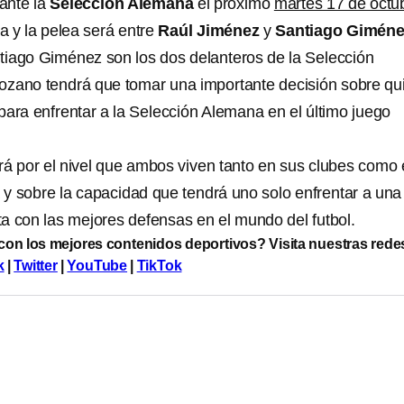
ante la
Selección Alemana
el próximo
martes 17 de octu
ia y la pelea será entre
Raúl Jiménez
y
Santiago Giméne
iago Giménez son los dos delanteros de la Selección
ozano tendrá que tomar una importante decisión sobre qu
r para enfrentar a la Selección Alemana en el último juego
rá por el nivel que ambos viven tanto en sus clubes como 
y sobre la capacidad que tendrá uno solo enfrentar a una
a con las mejores defensas en el mundo del futbol.
 con los mejores contenidos deportivos? Visita nuestras rede
k
|
Twitter
|
YouTube
|
TikTok