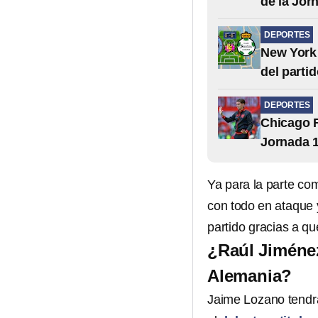
de la Jor
DEPORTES
New York 
del parti
DEPORTES
Chicago F
Jornada 1
Ya para la parte co
con todo en ataque 
partido gracias a q
¿Raúl Jiménez
Alemania?
Jaime Lozano tendrá