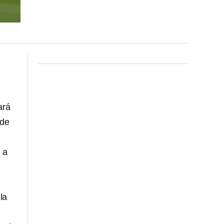
ará
 de
 a
la