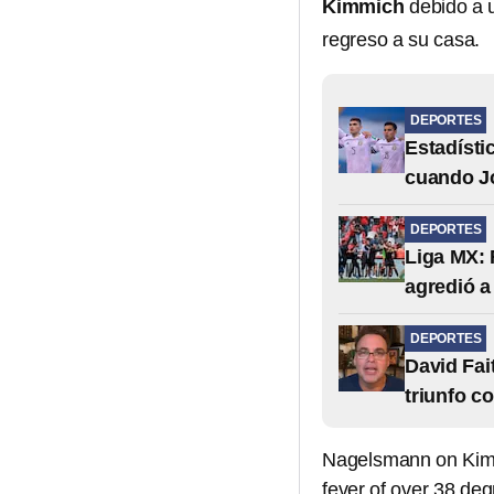
Kimmich
debido a 
regreso a su casa.
DEPORTES
Estadísti
cuando Jo
DEPORTES
Liga MX: 
agredió a
DEPORTES
David Fai
triunfo c
Nagelsmann on Kimmi
fever of over 38 deg