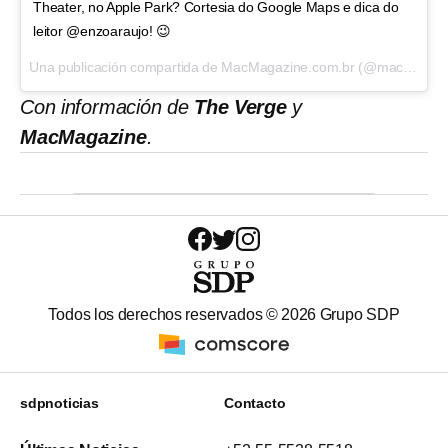
Theater, no Apple Park? Cortesia do Google Maps e dica do
leitor @enzoaraujo! 😉
Una publicación compartida de MacMagazine.com.br (@macmagazine) el
Con información de
The Verge
y
MacMagazine
.
Todos los derechos reservados ©
2026
Grupo SDP
sdpnoticias
Contacto